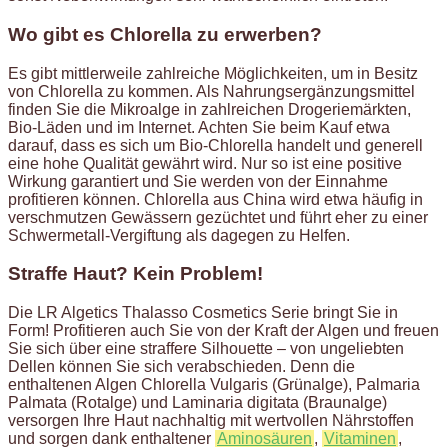
Wo gibt es Chlorella zu erwerben?
Es gibt mittlerweile zahlreiche Möglichkeiten, um in Besitz
von Chlorella zu kommen. Als Nahrungsergänzungsmittel
finden Sie die Mikroalge in zahlreichen Drogeriemärkten,
Bio-Läden und im Internet. Achten Sie beim Kauf etwa
darauf, dass es sich um Bio-Chlorella handelt und generell
eine hohe Qualität gewährt wird. Nur so ist eine positive
Wirkung garantiert und Sie werden von der Einnahme
profitieren können. Chlorella aus China wird etwa häufig in
verschmutzen Gewässern gezüchtet und führt eher zu einer
Schwermetall-Vergiftung als dagegen zu Helfen.
Straffe Haut? Kein Problem!
Die LR Algetics Thalasso Cosmetics Serie bringt Sie in
Form! Profitieren auch Sie von der Kraft der Algen und freuen
Sie sich über eine straffere Silhouette – von ungeliebten
Dellen können Sie sich verabschieden. Denn die
enthaltenen Algen Chlorella Vulgaris (Grünalge), Palmaria
Palmata (Rotalge) und Laminaria digitata (Braunalge)
versorgen Ihre Haut nachhaltig mit wertvollen Nährstoffen
und sorgen dank enthaltener
Aminosäuren
,
Vitaminen
,