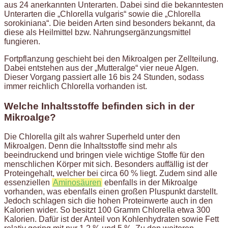
aus 24 anerkannten Unterarten. Dabei sind die bekanntesten
Unterarten die „Chlorella vulgaris“ sowie die „Chlorella
sorokiniana“. Die beiden Arten sind besonders bekannt, da
diese als Heilmittel bzw. Nahrungsergänzungsmittel
fungieren.
Fortpflanzung geschieht bei den Mikroalgen per Zellteilung.
Dabei entstehen aus der „Mutteralge“ vier neue Algen.
Dieser Vorgang passiert alle 16 bis 24 Stunden, sodass
immer reichlich Chlorella vorhanden ist.
Welche Inhaltsstoffe befinden sich in der
Mikroalge?
Die Chlorella gilt als wahrer Superheld unter den
Mikroalgen. Denn die Inhaltsstoffe sind mehr als
beeindruckend und bringen viele wichtige Stoffe für den
menschlichen Körper mit sich. Besonders auffällig ist der
Proteingehalt, welcher bei circa 60 % liegt. Zudem sind alle
essenziellen
Aminosäuren
ebenfalls in der Mikroalge
vorhanden, was ebenfalls einen großen Pluspunkt darstellt.
Jedoch schlagen sich die hohen Proteinwerte auch in den
Kalorien wider. So besitzt 100 Gramm Chlorella etwa 300
Kalorien. Dafür ist der Anteil von Kohlenhydraten sowie Fett