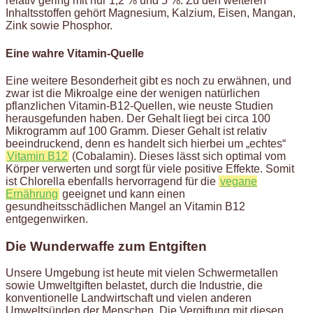
relativ gering mit nur 1,2 % und 5 %. Zu den weiteren
Inhaltsstoffen gehört Magnesium, Kalzium, Eisen, Mangan,
Zink sowie Phosphor.
Eine wahre Vitamin-Quelle
Eine weitere Besonderheit gibt es noch zu erwähnen, und
zwar ist die Mikroalge eine der wenigen natürlichen
pflanzlichen Vitamin-B12-Quellen, wie neuste Studien
herausgefunden haben. Der Gehalt liegt bei circa 100
Mikrogramm auf 100 Gramm. Dieser Gehalt ist relativ
beeindruckend, denn es handelt sich hierbei um „echtes“
Vitamin B12
(Cobalamin). Dieses lässt sich optimal vom
Körper verwerten und sorgt für viele positive Effekte. Somit
ist Chlorella ebenfalls hervorragend für die
vegane
Ernährung
geeignet und kann einen
gesundheitsschädlichen Mangel an Vitamin B12
entgegenwirken.
Die Wunderwaffe zum Entgiften
Unsere Umgebung ist heute mit vielen Schwermetallen
sowie Umweltgiften belastet, durch die Industrie, die
konventionelle Landwirtschaft und vielen anderen
Umweltsünden der Menschen. Die Vergiftung mit diesen