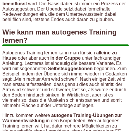
beeinflusst
wird. Die Basis dabei ist immer ein Prozess der
Autosuggestion. Der Übende setzt dabei formelhafte
Redewendungen ein, die dem Unterbewusstsein dabei
behilflich sind, letztens Endes auch daran zu glauben.
Wie kann man autogenes Training
lernen?
Autogenes Training lernen kann man für sich
alleine zu
Hause
oder aber auch
in der Gruppe
unter fachkundiger
Anleitung. Letzteres ist eindeutig die bessere Variante. Es
wird mit sogenannten
Selbstsuggestionen
begonnen. Zum
Beispiel, indem der Übende sich immer wieder in Gedanken
sagt: „Mein rechter Arm wird schwer“. Nach einiger Zeit wird
man erstaunt feststellen, dass genau dies auch eintritt: der
Arm wird schwerer und schwerer, fast so, als würde er durch
den Boden hindurch sinken. In Wirklichkeit aber ist es
vielmehr so, dass die Muskeln sich entspannen und somit
mit mehr Fläche auf der Unterlage aufliegen.
Hinzu kommen weitere
autogene Training-Übungen zur
Wärmeentwicklung
in den Körperteilen. Wer autogenes
Training lernen will, hat dafür mehrere Möglichkeiten zu