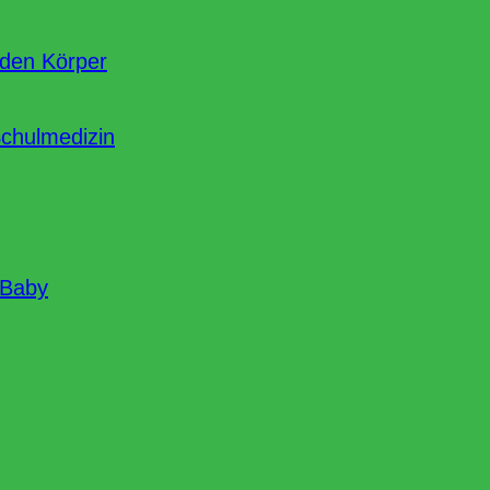
nden Körper
Schulmedizin
 Baby