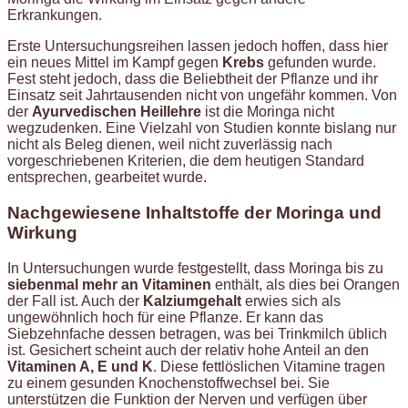
Erkrankungen.
Erste Untersuchungsreihen lassen jedoch hoffen, dass hier
ein neues Mittel im Kampf gegen
Krebs
gefunden wurde.
Fest steht jedoch, dass die Beliebtheit der Pflanze und ihr
Einsatz seit Jahrtausenden nicht von ungefähr kommen. Von
der
Ayurvedischen Heillehre
ist die Moringa nicht
wegzudenken. Eine Vielzahl von Studien konnte bislang nur
nicht als Beleg dienen, weil nicht zuverlässig nach
vorgeschriebenen Kriterien, die dem heutigen Standard
entsprechen, gearbeitet wurde.
Nachgewiesene Inhaltstoffe der Moringa und
Wirkung
In Untersuchungen wurde festgestellt, dass Moringa bis zu
siebenmal mehr an Vitaminen
enthält, als dies bei Orangen
der Fall ist. Auch der
Kalziumgehalt
erwies sich als
ungewöhnlich hoch für eine Pflanze. Er kann das
Siebzehnfache dessen betragen, was bei Trinkmilch üblich
ist. Gesichert scheint auch der relativ hohe Anteil an den
Vitaminen A, E und K
. Diese fettlöslichen Vitamine tragen
zu einem gesunden Knochenstoffwechsel bei. Sie
unterstützen die Funktion der Nerven und verfügen über