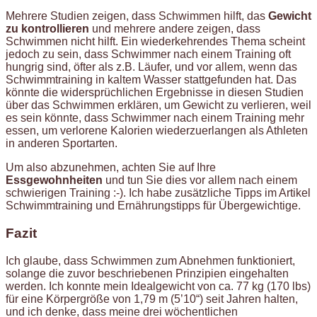
Mehrere Studien zeigen, dass Schwimmen hilft, das
Gewicht
zu kontrollieren
und mehrere andere zeigen, dass
Schwimmen nicht hilft. Ein wiederkehrendes Thema scheint
jedoch zu sein, dass Schwimmer nach einem Training oft
hungrig sind, öfter als z.B. Läufer, und vor allem, wenn das
Schwimmtraining in kaltem Wasser stattgefunden hat. Das
könnte die widersprüchlichen Ergebnisse in diesen Studien
über das Schwimmen erklären, um Gewicht zu verlieren, weil
es sein könnte, dass Schwimmer nach einem Training mehr
essen, um verlorene Kalorien wiederzuerlangen als Athleten
in anderen Sportarten.
Um also abzunehmen, achten Sie auf Ihre
Essgewohnheiten
und tun Sie dies vor allem nach einem
schwierigen Training :-). Ich habe zusätzliche Tipps im Artikel
Schwimmtraining und Ernährungstipps für Übergewichtige.
Fazit
Ich glaube, dass Schwimmen zum Abnehmen funktioniert,
solange die zuvor beschriebenen Prinzipien eingehalten
werden. Ich konnte mein Idealgewicht von ca. 77 kg (170 lbs)
für eine Körpergröße von 1,79 m (5’10“) seit Jahren halten,
und ich denke, dass meine drei wöchentlichen