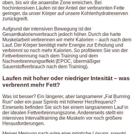
oben, bis wir die anaerobe Zone erreichen. Bei
hochintensiven Läufen ist der Anteil der verbrannten Fette
geringer, da unser Körper auf unsere Kohlenhydratreserven
zurückgreift.
Aufgrund der intensiven Bewegung ist der
Gesamtkalorienverbrauch jedoch höher. Durch die harte
Muskelarbeit verbrennen wir mehr Kalorien – auch nach dem
Lauf. Der Körper benötigt mehr Energie zur Erholung und
verbrennt so noch mehr Kalorien. So profitieren Sie von der
Fettverbrennung nach dem Training und dem
Nachverbrennungseffekt (EPOC, übermäßiger
Sauerstoffverbrauch nach dem Training).
Laufen mit hoher oder niedriger Intesität – was
verbrennt mehr Fett?
Was ist besser? Ein längerer, aber langsamerer „Fat Burning
Run“ oder ein paar Sprints mit höherer Herzfrequenz?
Einerseits befinden Sie sich bei einem langsameren Lauf in
der idealen Fettverbrennungszone. Andererseits stellt ein
intensives Intervalltraining die Muskeln vor noch größere
Herausforderungen.
Meiner Meinung nach wäre eine mögliche Lösung, sowohl