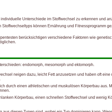
, individuelle Unterschiede im Stoffwechsel zu erkennen und a
n Stoffwechseltyps können Ernährung und Fitnessprogramm gezi
typentesten berücksichtigen verschiedene Faktoren wie geneti
öglichen.
nterschieden: endomorph, mesomorph und ektomorph.
sel neigen dazu, leicht Fett anzusetzen und haben oft eine ru
.
ch durch einen athletischen und muskulösen Körperbau aus. M
ennen.
anken Körperbau, einen schnellen Stoffwechsel und wenig Körp
ung aus diesen Typen sind, wobei ein Typ dominieren kann. Wen