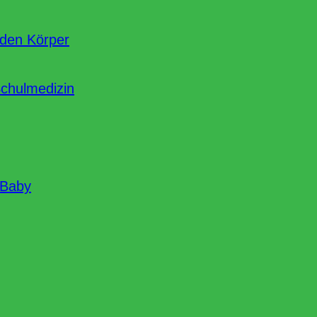
nden Körper
Schulmedizin
 Baby