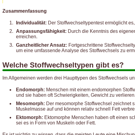
Zusammenfassung
Individualität:
Der Stoffwechseltypentest ermöglicht es
Anpassungsfähigkeit:
Durch die Kenntnis des eigene
erreichen.
Ganzheitlicher Ansatz:
Fortgeschrittene Stoffwechsel
um eine umfassende Analyse des Stoffwechsels zu erm
Welche Stoffwechseltypen gibt es?
Im Allgemeinen werden drei Haupttypen des Stoffwechsels u
Endomorph:
Menschen mit einem endomorphen Stoffwech
und sie haben oft Schwierigkeiten, Gewicht zu verlieren
Mesomorph:
Der mesomorphe Stoffwechsel zeichnet si
Muskelmasse auf und können relativ schnell Fett verbr
Ektomorph:
Ektomorphe Menschen haben oft einen schl
sei es in Form von Muskeln oder Fett.
Es ist wichtig zu wissen, dass die meisten Leute eine Misch