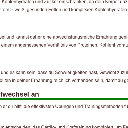
n Kohlenhydraten und Zucker einschränken, da dein Körper dazu n
agerem Eiweiß, gesunden Fetten und komplexen Kohlenhydraten 
hsel und kannst daher eine abwechslungsreiche Ernährung gen
t einem angemessenen Verhältnis von Proteinen, Kohlenhydrat
 und es kann sein, dass du Schwierigkeiten hast, Gewicht zuzule
llten in deiner Ernährung reichlich vorhanden sein, damit du g
ffwechsel an
 er dir hilft, die effektivsten Übungen und Trainingsmethoden 
mm entscheiden, das Cardio- und Krafttraining kombiniert, um 