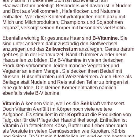
als Vitamin H bekannte Stoff ist nachweislich am
Haarwachstum beteiligt. Besonders viel davon ist in Nudeln
und Brot aus Vollkornmehl, Haferflocken und Naturreis
enthalten. Wer diese Kohlenhydratquellen noch dazu mit
Milch und Milchprodukten, Champions und Sojabohnen
ergänzt, versorgt seinen Körper mit besonders viel Biotin.
Ebenfalls wichtig für gesundes Haar sind
B-Vitamine
. Sie
sind unter anderem dafür zuständig den Stoffwechsel
anzuregen und das
Zellwachstum
anzuregen. Genau darum
geht es ja in der Haarwurzel: Nämlich immer wieder neue
Haarzellen zu bilden. Da B-Vitamine in vielen tierischen
Produkten vorkommen, leiden manche Vegetarier und
Veganer an einem Mangel. Sie decken ihren Bedarf mit
Nüssen, Hülsenfrüchten und Weizenkeimen. Auch Hirse als
Beilage statt Nudeln und Reis auf den Teller zu bringen ist
eine gute Idee. Die kleinen Körner enthalten nämlich
ebenfalls viele B-Vitamine.
Vitamin A
kennen viele, weil es die
Sehkraft
verbessert.
Doch Vitamin A erfüllt im Körper noch viele weitere
Aufgaben. Es stimuliert in der
Kopfhaut
die Produktion von
Talg, der für die Pflege der Haarfollikel sorgt. Enthalten ist
Vitamin A in fettreichem Käse, Butter und Leber aber auch
als Vorstufe in vielen Gemüsesorten wie Karotten, Kürbis
und Spinat. Da Vitamin A fettlöslich ist, wird es am besten mit