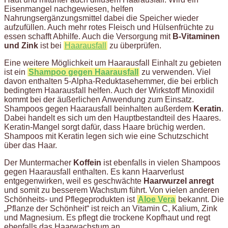
Eisenmangel nachgewiesen, helfen
Nahrungsergänzungsmittel dabei die Speicher wieder
aufzufüllen. Auch mehr rotes Fleisch und Hülsenfrüchte zu
essen schafft Abhilfe. Auch die Versorgung mit
B-Vitaminen
und Zink
ist bei
Haarausfall
zu überprüfen.
Eine weitere Möglichkeit um Haarausfall Einhalt zu gebieten
ist ein
Shampoo gegen Haarausfall
zu verwenden. Viel
davon enthalten 5-Alpha-Reduktasehemmer, die bei erblich
bedingtem Haarausfall helfen. Auch der Wirkstoff Minoxidil
kommt bei der äußerlichen Anwendung zum Einsatz.
Shampoos gegen Haarausfall beinhalten außerdem
Keratin
.
Dabei handelt es sich um den Hauptbestandteil des Haares.
Keratin-Mangel sorgt dafür, dass Haare brüchig werden.
Shampoos mit Keratin legen sich wie eine Schutzschicht
über das Haar.
Der Muntermacher
Koffein
ist ebenfalls in vielen Shampoos
gegen Haarausfall enthalten. Es kann Haarverlust
entgegenwirken, weil es geschwächte
Haarwurzel anregt
und somit zu besserem Wachstum führt. Von vielen anderen
Schönheits- und Pflegeprodukten ist
Aloe Vera
bekannt. Die
„Pflanze der Schönheit“ ist reich an Vitamin C, Kalium, Zink
und Magnesium. Es pflegt die trockene Kopfhaut und regt
ebenfalls das Haarwachstum an.