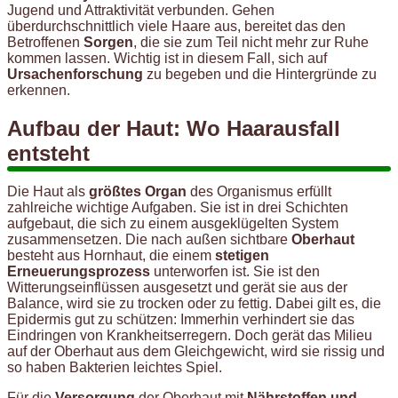
Jugend und Attraktivität verbunden. Gehen
überdurchschnittlich viele Haare aus, bereitet das den
Betroffenen
Sorgen
, die sie zum Teil nicht mehr zur Ruhe
kommen lassen. Wichtig ist in diesem Fall, sich auf
Ursachenforschung
zu begeben und die Hintergründe zu
erkennen.
Aufbau der Haut: Wo Haarausfall
entsteht
Die Haut als
größtes Organ
des Organismus erfüllt
zahlreiche wichtige Aufgaben. Sie ist in drei Schichten
aufgebaut, die sich zu einem ausgeklügelten System
zusammensetzen. Die nach außen sichtbare
Oberhaut
besteht aus Hornhaut, die einem
stetigen
Erneuerungsprozess
unterworfen ist. Sie ist den
Witterungseinflüssen ausgesetzt und gerät sie aus der
Balance, wird sie zu trocken oder zu fettig. Dabei gilt es, die
Epidermis gut zu schützen: Immerhin verhindert sie das
Eindringen von Krankheitserregern. Doch gerät das Milieu
auf der Oberhaut aus dem Gleichgewicht, wird sie rissig und
so haben Bakterien leichtes Spiel.
Für die
Versorgung
der Oberhaut mit
Nährstoffen und