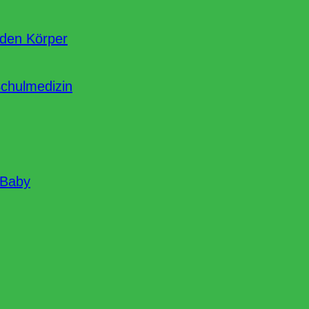
nden Körper
Schulmedizin
 Baby