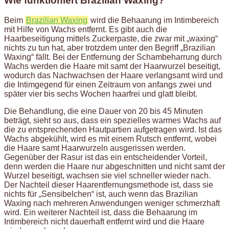
Wie funktioniert Brazilian Waxing?
Beim
Brazilian Waxing
wird die Behaarung im Intimbereich
mit Hilfe von Wachs entfernt. Es gibt auch die
Haarbeseitigung mittels Zuckerpaste, die zwar mit „waxing“
nichts zu tun hat, aber trotzdem unter den Begriff „Brazilian
Waxing“ fällt. Bei der Entfernung der Schambeharrung durch
Wachs werden die Haare mit samt der Haarwurzel beseitigt,
wodurch das Nachwachsen der Haare verlangsamt wird und
die Intimgegend für einen Zeitraum von anfangs zwei und
später vier bis sechs Wochen haarfrei und glatt bleibt.
Die Behandlung, die eine Dauer von 20 bis 45 Minuten
beträgt, sieht so aus, dass ein spezielles warmes Wachs auf
die zu entsprechenden Hautpartien aufgetragen wird. Ist das
Wachs abgekühlt, wird es mit einem Rutsch entfernt, wobei
die Haare samt Haarwurzeln ausgerissen werden.
Gegenüber der Rasur ist das ein entscheidender Vorteil,
denn werden die Haare nur abgeschnitten und nicht samt der
Wurzel beseitigt, wachsen sie viel schneller wieder nach.
Der Nachteil dieser Haarentfernungsmethode ist, dass sie
nichts für „Sensibelchen“ ist, auch wenn das Brazilian
Waxing nach mehreren Anwendungen weniger schmerzhaft
wird. Ein weiterer Nachteil ist, dass die Behaarung im
Intimbereich nicht dauerhaft entfernt wird und die Haare