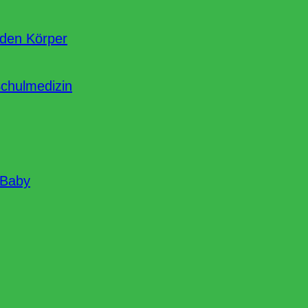
nden Körper
Schulmedizin
 Baby