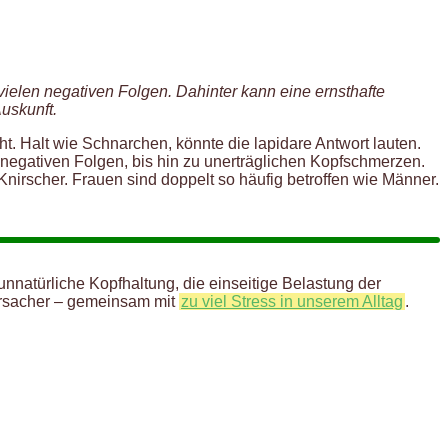
ielen negativen Folgen. Dahinter kann eine ernsthafte
uskunft.
t. Halt wie Schnarchen, könnte die lapidare Antwort lauten.
n negativen Folgen, bis hin zu unerträglichen Kopfschmerzen.
Knirscher. Frauen sind doppelt so häufig betroffen wie Männer.
nnatürliche Kopfhaltung, die einseitige Belastung der
rursacher – gemeinsam mit
zu viel Stress in unserem Alltag
.