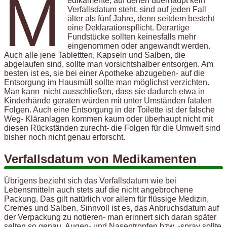
M
edikamente, auf denen überhaupt kein
Verfallsdatum steht, sind auf jeden Fall
älter als fünf Jahre, denn seitdem besteht
eine Deklarationspflicht. Derartige
Fundstücke sollten keinesfalls mehr
eingenommen oder angewandt werden.
Auch alle jene Tablettten, Kapseln und Salben, die
abgelaufen sind, sollte man vorsichtshalber entsorgen. Am
besten ist es, sie bei einer Apotheke abzugeben- auf die
Entsorgung im Hausmüll sollte man möglichst verzichten.
Man kann nicht ausschließen, dass sie dadurch etwa in
Kinderhände geraten würden mit unter Umständen fatalen
Folgen. Auch eine Entsorgung in der Toilette ist der falsche
Weg- Kläranlagen kommen kaum oder überhaupt nicht mit
diesen Rückständen zurecht- die Folgen für die Umwelt sind
bisher noch nicht genau erforscht.
Verfallsdatum von Medikamenten
Übrigens bezieht sich das Verfallsdatum wie bei
Lebensmitteln auch stets auf die nicht angebrochene
Packung. Das gilt natürlich vor allem für flüssige Medizin,
Cremes und Salben. Sinnvoll ist es, das Anbruchsdatum auf
der Verpackung zu notieren- man erinnert sich daran später
selten so genau. Augen- und Nasentropfen bzw. -spray sollte