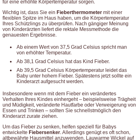
für eine erhöhte Körpertemperatur sorgen.
Wichtig ist, dass Sie ein
Fieberthermometer
mit einer
flexiblen Spitze im Haus haben, um die Körpertemperatur
Ihres Schützlings zu überprüfen. Nach gängiger Meinung
von Kinderärzten liefert die rektale Messmethode die
genauesten Ergebnisse.
Ab einem Wert von 37,5 Grad Celsius spricht man
von erhöhter Temperatur.
Ab 38,1 Grad Celsius hat das Kind Fieber.
Ab 39,5 Grad Celsius Körpertemperatur leidet das
Baby unter hohem Fieber. Spätestens jetzt sollte ein
Kinderarzt aufgesucht werden.
Insbesondere wenn mit dem Fieber ein verändertes
Verhalten Ihres Kindes einhergeht – beispielsweise Trägheit
und Müdigkeit, veränderte Hautfarbe oder Verweigerung von
Essen und Trinken – sollten Sie schnellstmöglich den
Kinderarzt zurate ziehen.
Um das Fieber zu senken, helfen speziell für Babys
entwickelte
Fiebersenker
. Allerdings genügt es oft schon,
altbewährte Hausmittel anzuwenden. Lauwarme Wickel auf