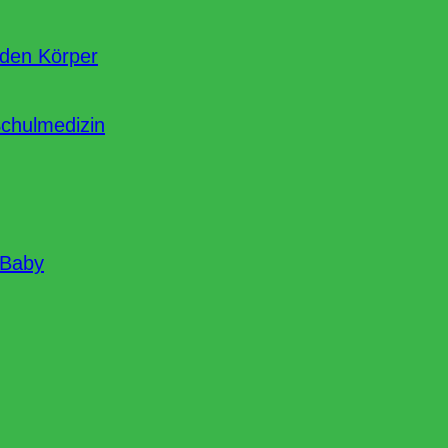
nden Körper
Schulmedizin
 Baby