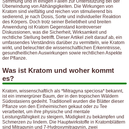
Stimmung und in einigen Fällen zur Unterstützung bei der
Überwindung von Abhängigkeiten. Die Wirkungen von
Kratom sind vielfältig und reichen von stimulierend bis
sedierend, je nach Dosis, Sorte und individueller Reaktion
des Körpers. Doch trotz seiner Beliebtheit und breiten
Anwendung ist Kratom Gegenstand kontroverser
Diskussionen, was die Sicherheit, Wirksamkeit und
rechtliche Stellung betrifft. Dieser Artikel zielt darauf ab, ein
umfassendes Verständnis darüber zu vermitteln, wie Kratom
wirkt, und beleuchtet die wissenschaftlichen Erkenntnisse,
gesundheitlichen Auswirkungen sowie rechtlichen Aspekte
der Pflanze.
Was ist Kratom und woher kommt
es?
Kratom, wissenschaftlich als *Mitragyna speciosa* bekannt,
ist ein immergrüner Baum, der in den tropischen Wäldern
Südostasiens gedeiht. Traditionell wurden die Blätter dieser
Pflanze von den Einheimischen gekaut oder zu Tee
verarbeitet, um ihre physische und mentale
Leistungsfähigkeit zu steigern, Müdigkeit zu bekämpfen und
Schmerzen zu lindern. Die Hauptwirkstoffe in Kratomblättern
sind Mitragynin und 7-Hydroxymitragynin, zwei