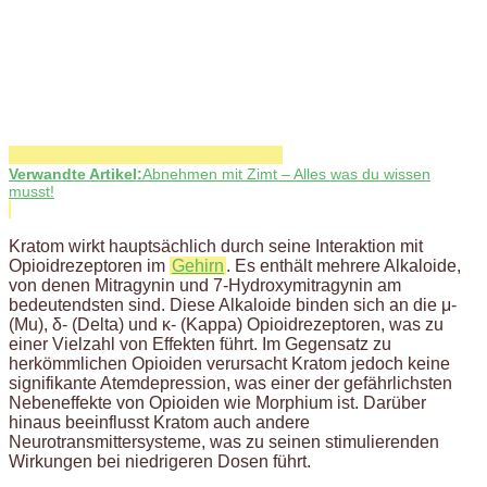
Verwandte Artikel:
Abnehmen mit Zimt – Alles was du wissen
musst!
Kratom wirkt hauptsächlich durch seine Interaktion mit
Opioidrezeptoren im
Gehirn
. Es enthält mehrere Alkaloide,
von denen Mitragynin und 7-Hydroxymitragynin am
bedeutendsten sind. Diese Alkaloide binden sich an die μ-
(Mu), δ- (Delta) und κ- (Kappa) Opioidrezeptoren, was zu
einer Vielzahl von Effekten führt. Im Gegensatz zu
herkömmlichen Opioiden verursacht Kratom jedoch keine
signifikante Atemdepression, was einer der gefährlichsten
Nebeneffekte von Opioiden wie Morphium ist. Darüber
hinaus beeinflusst Kratom auch andere
Neurotransmittersysteme, was zu seinen stimulierenden
Wirkungen bei niedrigeren Dosen führt.