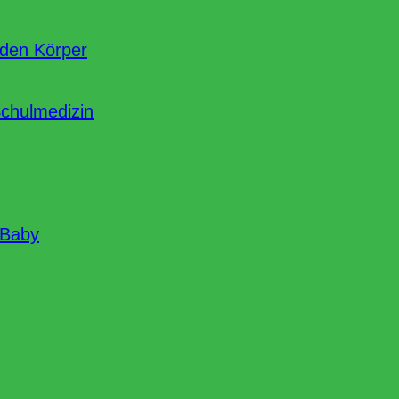
nden Körper
Schulmedizin
 Baby