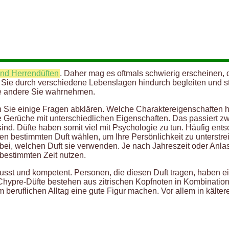
und Herrendüften
. Daher mag es oftmals schwierig erscheinen, d
üm Sie durch verschiedene Lebenslagen hindurch begleiten und 
e andere Sie wahrnehmen.
en Sie einige Fragen abklären. Welche Charaktereigenschaften
rüche mit unterschiedlichen Eigenschaften. Das passiert zwar
ind. Düfte haben somit viel mit Psychologie zu tun. Häufig ent
nen bestimmten Duft wählen, um Ihre Persönlichkeit zu unterstr
, welchen Duft sie verwenden. Je nach Jahreszeit oder Anlas
 bestimmten Zeit nutzen.
sst und kompetent. Personen, die diesen Duft tragen, haben ein
hypre-Düfte bestehen aus zitrischen Kopfnoten in Kombination
m beruflichen Alltag eine gute Figur machen. Vor allem in kälte