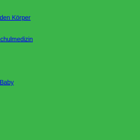
nden Körper
Schulmedizin
 Baby