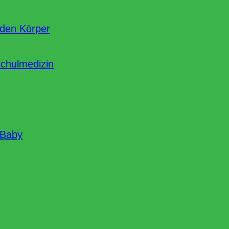
nden Körper
Schulmedizin
 Baby