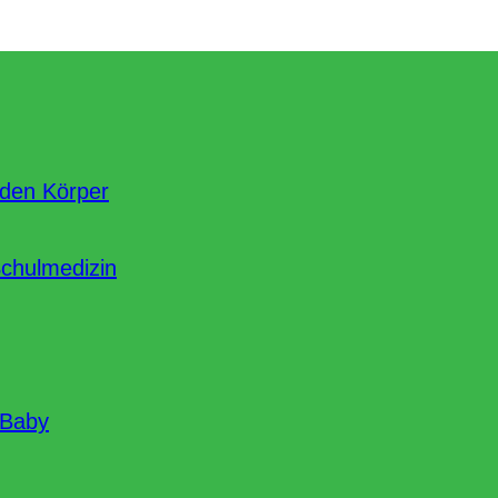
nden Körper
Schulmedizin
 Baby