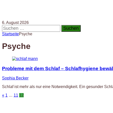
6. August 2026
Suchen
nach:
Startseite
Psyche
Psyche
Probleme mit dem Schlaf – Schlafhygiene bewäl
Sophia Becker
Schlaf ist mehr als nur eine Notwendigkeit. Ein gesunder Schl
Seitennummerierung
«
1
…
11
12
der
Beiträge