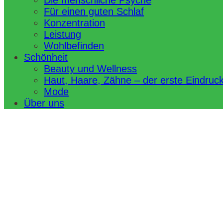
Die menschliche Psyche
Für einen guten Schlaf
Konzentration
Leistung
Wohlbefinden
Schönheit
Beauty und Wellness
Haut, Haare, Zähne – der erste Eindruc
Mode
Über uns