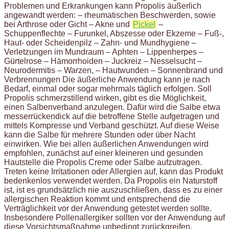
Problemen und Erkrankungen kann Propolis äußerlich
angewandt werden: – rheumatischen Beschwerden, sowie
bei Arthrose oder Gicht – Akne und
Pickel
–
Schuppenflechte – Furunkel, Abszesse oder Ekzeme – Fuß-,
Haut- oder Scheidenpilz – Zahn- und Mundhygiene –
Verletzungen im Mundraum – Aphten – Lippenherpes –
Gürtelrose – Hämorrhoiden – Juckreiz – Nesselsucht –
Neurodermitis – Warzen, – Hautwunden – Sonnenbrand und
Verbrennungen Die äußerliche Anwendung kann je nach
Bedarf, einmal oder sogar mehrmals täglich erfolgen. Soll
Propolis schmerzstillend wirken, gibt es die Möglichkeit,
einen Salbenverband anzulegen. Dafür wird die Salbe etwa
messerrückendick auf die betroffene Stelle aufgetragen und
mittels Kompresse und Verband geschützt. Auf diese Weise
kann die Salbe für mehrere Stunden oder über Nacht
einwirken. Wie bei allen äußerlichen Anwendungen wird
empfohlen, zunächst auf einer kleineren und gesunden
Hautstelle die Propolis Creme oder Salbe aufzutragen.
Treten keine Irritationen oder Allergien auf, kann das Produkt
bedenkenlos verwendet werden. Da Propolis ein Naturstoff
ist, ist es grundsätzlich nie auszuschließen, dass es zu einer
allergischen Reaktion kommt und entsprechend die
Verträglichkeit vor der Anwendung getestet werden sollte.
Insbesondere Pollenallergiker sollten vor der Anwendung auf
diese Vorsichtsmaßnahme unbedingt zurückgreifen.