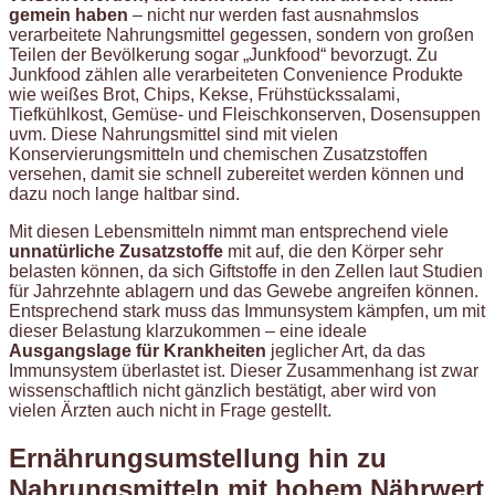
gemein haben
– nicht nur werden fast ausnahmslos
verarbeitete Nahrungsmittel gegessen, sondern von großen
Teilen der Bevölkerung sogar „Junkfood“ bevorzugt. Zu
Junkfood zählen alle verarbeiteten Convenience Produkte
wie weißes Brot, Chips, Kekse, Frühstückssalami,
Tiefkühlkost, Gemüse- und Fleischkonserven, Dosensuppen
uvm. Diese Nahrungsmittel sind mit vielen
Konservierungsmitteln und chemischen Zusatzstoffen
versehen, damit sie schnell zubereitet werden können und
dazu noch lange haltbar sind.
Mit diesen Lebensmitteln nimmt man entsprechend viele
unnatürliche Zusatzstoffe
mit auf, die den Körper sehr
belasten können, da sich Giftstoffe in den Zellen laut Studien
für Jahrzehnte ablagern und das Gewebe angreifen können.
Entsprechend stark muss das Immunsystem kämpfen, um mit
dieser Belastung klarzukommen – eine ideale
Ausgangslage für Krankheiten
jeglicher Art, da das
Immunsystem überlastet ist. Dieser Zusammenhang ist zwar
wissenschaftlich nicht gänzlich bestätigt, aber wird von
vielen Ärzten auch nicht in Frage gestellt.
Ernährungsumstellung hin zu
Nahrungsmitteln mit hohem Nährwert