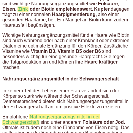
sind wichtige Nahrungsergänzungsmittel wie
Folsäure,
Eisen,
Zink
oder Biotin empfehlenswert
.
Kupfer
dagegen
trägt zu einer normalen
Haarpigmentierung
, also einer
gesunden Haarfarbe, bei. Ein Mangel an Biotin kann zudem
Haarausfall begünstigen.
Wichtige Nahrungsergänzungsmittel für die Haare wie Biotin
sind auch während oder nach einer Krankheit oder extremen
Diäten eine optimale Ergänzung für den Körper. Zusätzliche
Vitamine wie
Vitamin B3, Vitamin B5 oder B6
sind
besonders wichtig für eine gesunde Haarpracht. Sie regen
die Talgproduktion an und können Ihre
Haare kräftiger
machen.
Nahrungsergänzungsmittel in der Schwangerschaft
In keinem Teil des Lebens einer Frau verändert sich der
Körper so stark wie während der Schwangerschaft.
Dementsprechend bieten sich Nahrungsergänzungsmittel in
der Schwangerschaft an, um positive Effekte zu erzielen.
Empfohlene
Nahrungsergänzungsmittel in der
Schwangerschaft
sind unter anderem
Folsäure oder Jod
.
Oftmals ist zudem noch eine Einnahme von Eisen nötig. Das
sollte aber vor der Einnahme über eine Blutuntersuchung