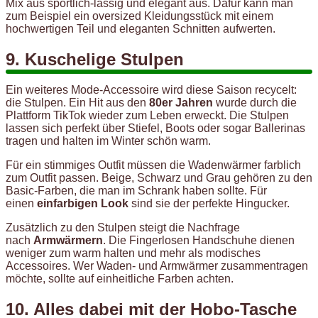
Mix aus sportlich-lässig und elegant aus. Dafür kann man
zum Beispiel ein oversized Kleidungsstück mit einem
hochwertigen Teil und eleganten Schnitten aufwerten.
9. Kuschelige Stulpen
Ein weiteres Mode-Accessoire wird diese Saison recycelt:
die Stulpen. Ein Hit aus den
80er Jahren
wurde durch die
Plattform TikTok wieder zum Leben erweckt. Die Stulpen
lassen sich perfekt über Stiefel, Boots oder sogar Ballerinas
tragen und halten im Winter schön warm.
Für ein stimmiges Outfit müssen die Wadenwärmer farblich
zum Outfit passen. Beige, Schwarz und Grau gehören zu den
Basic-Farben, die man im Schrank haben sollte. Für
einen
einfarbigen Look
sind sie der perfekte Hingucker.
Zusätzlich zu den Stulpen steigt die Nachfrage
nach
Armwä
rmern
. Die Fingerlosen Handschuhe dienen
weniger zum warm halten und mehr als modisches
Accessoires. Wer Waden- und Armwärmer zusammentragen
möchte, sollte auf einheitliche Farben achten.
10. Alles dabei mit der Hobo-Tasche