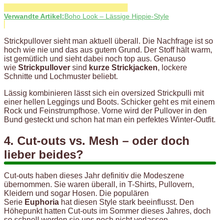
Verwandte Artikel:
Boho Look – Lässige Hippie-Style
Strickpullover sieht man aktuell überall. Die Nachfrage ist so
hoch wie nie und das aus gutem Grund. Der Stoff hält warm,
ist gemütlich und sieht dabei noch top aus. Genauso
wie
Strickpullover
sind
kurze Strickjacken
, lockere
Schnitte und Lochmuster beliebt.
Lässig kombinieren lässt sich ein oversized Strickpulli mit
einer hellen Leggings und Boots. Schicker geht es mit einem
Rock und Feinstrumpfhose. Vorne wird der Pullover in den
Bund gesteckt und schon hat man ein perfektes Winter-Outfit.
4. Cut-outs vs. Mesh – oder doch
lieber beides?
Cut-outs haben dieses Jahr definitiv die Modeszene
übernommen. Sie waren überall, in T-Shirts, Pullovern,
Kleidern und sogar Hosen. Die populären
Serie
Euphoria
hat diesen Style stark beeinflusst. Den
Höhepunkt hatten Cut-outs im Sommer dieses Jahres, doch
so schnell werden sie uns noch nicht verlassen.