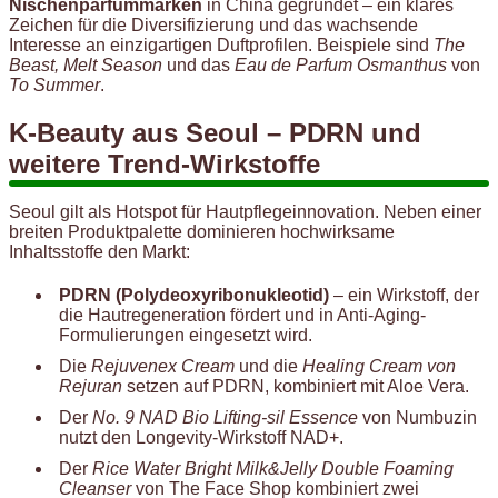
Nischenparfümmarken
in China gegründet – ein klares
Zeichen für die Diversifizierung und das wachsende
Interesse an einzigartigen Duftprofilen. Beispiele sind
The
Beast, Melt Season
und das
Eau de Parfum Osmanthus
von
To Summer
.
K-Beauty aus Seoul – PDRN und
weitere Trend-Wirkstoffe
Seoul gilt als Hotspot für Hautpflegeinnovation. Neben einer
breiten Produktpalette dominieren hochwirksame
Inhaltsstoffe den Markt:
PDRN (Polydeoxyribonukleotid)
– ein Wirkstoff, der
die Hautregeneration fördert und in Anti-Aging-
Formulierungen eingesetzt wird.
Die
Rejuvenex Cream
und die
Healing Cream von
Rejuran
setzen auf PDRN, kombiniert mit Aloe Vera.
Der
No. 9 NAD Bio Lifting-sil Essence
von Numbuzin
nutzt den Longevity-Wirkstoff NAD+.
Der
Rice Water Bright Milk&Jelly Double Foaming
Cleanser
von The Face Shop kombiniert zwei