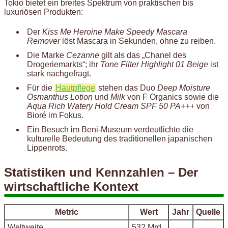
Tokio bietet ein breites Spektrum von praktischen bis
luxuriösen Produkten:
Der
Kiss Me Heroine Make Speedy Mascara
Remover
löst Mascara in Sekunden, ohne zu reiben.
Die Marke
Cezanne
gilt als das „Chanel des
Drogeriemarkts“; ihr
Tone Filter Highlight 01 Beige
ist
stark nachgefragt.
Für die
Hautpflege
stehen das Duo
Deep Moisture
Osmanthus Lotion
und
Milk
von F Organics sowie die
Aqua Rich Watery Hold Cream SPF 50 PA+++
von
Bioré im Fokus.
Ein Besuch im Beni-Museum verdeutlichte die
kulturelle Bedeutung des traditionellen japanischen
Lippenrots.
Statistiken und Kennzahlen – Der
wirtschaftliche Kontext
Metric
Wert
Jahr
Quelle
Weltweite
532 Mrd.