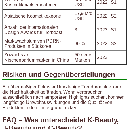
2022
S1
Kosmetikmarkteinnahmen
USD
17,9 Mrd.
Asiatische Kosmetikexporte
2022
S2
USD
Anzahl der internationalen
3
2023
S1
Design-Awards für Herbeast
Marktwachstum von PDRN-
30 %
2022
S2
Produkten in Südkorea
Zuwachs an
50 neue
2023
–
Nischenparfümmarken in China
Marken
Risiken und Gegenüberstellungen
Ein übermäßiger Fokus auf kurzlebige Trendprodukte kann
die Nachhaltigkeit gefährden. Wenn Verbraucher
ausschließlich nach temporären Highlights suchen, könnten
langfristige Umweltauswirkungen und die Qualität von
Produkten in den Hintergrund rücken.
FAQ – Was unterscheidet K-Beauty,
J-Beauty und C-Beauty?