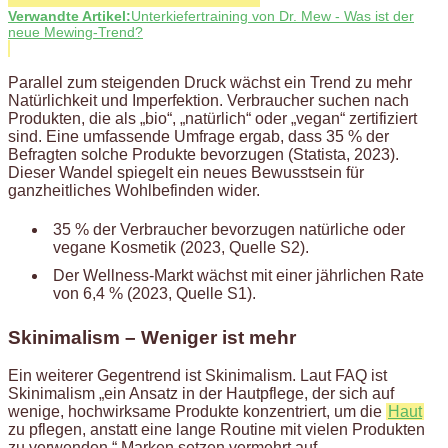
Verwandte Artikel:
Unterkiefertraining von Dr. Mew - Was ist der
neue Mewing-Trend?
Parallel zum steigenden Druck wächst ein Trend zu mehr
Natürlichkeit und Imperfektion. Verbraucher suchen nach
Produkten, die als „bio“, „natürlich“ oder „vegan“ zertifiziert
sind. Eine umfassende Umfrage ergab, dass 35 % der
Befragten solche Produkte bevorzugen (Statista, 2023).
Dieser Wandel spiegelt ein neues Bewusstsein für
ganzheitliches Wohlbefinden wider.
35 % der Verbraucher bevorzugen natürliche oder
vegane Kosmetik (2023, Quelle S2).
Der Wellness-Markt wächst mit einer jährlichen Rate
von 6,4 % (2023, Quelle S1).
Skinimalism – Weniger ist mehr
Ein weiterer Gegentrend ist Skinimalism. Laut FAQ ist
Skinimalism „ein Ansatz in der Hautpflege, der sich auf
wenige, hochwirksame Produkte konzentriert, um die
Haut
zu pflegen, anstatt eine lange Routine mit vielen Produkten
zu verwenden.“ Marken setzen vermehrt auf