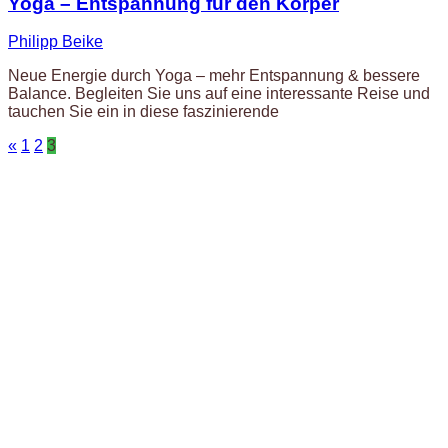
Yoga – Entspannung für den Körper
Philipp Beike
Neue Energie durch Yoga – mehr Entspannung & bessere
Balance. Begleiten Sie uns auf eine interessante Reise und
tauchen Sie ein in diese faszinierende
Seitennummerierung
«
1
2
3
der
Beiträge