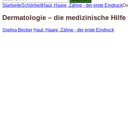
nach:
Startseite
Schönheit
Haut, Haare, Zähne - der erste Eindruck
De
Dermatologie – die medizinische Hilfe
Sophia Becker
Haut, Haare, Zähne - der erste Eindruck