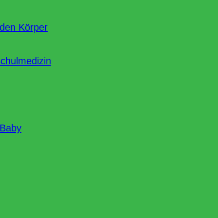
nden Körper
Schulmedizin
 Baby