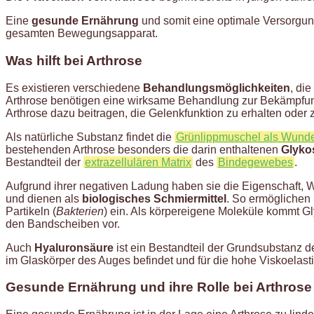
Eine
gesunde Ernährung
und somit eine optimale Versorgun
gesamten Bewegungsapparat.
Was hilft bei Arthrose
Es existieren verschiedene
Behandlungsmöglichkeiten
, di
Arthrose benötigen eine wirksame Behandlung zur Bekämpfu
Arthrose dazu beitragen, die Gelenkfunktion zu erhalten oder
Als natürliche Substanz findet die
Grünlippmuschel als Wunder
bestehenden Arthrose besonders die darin enthaltenen
Glyko
Bestandteil der
extrazellulären Matrix
des
Bindegewebes
.
Aufgrund ihrer negativen Ladung haben sie die Eigenschaft,
und dienen als
biologisches Schmiermittel
. So ermöglichen
Partikeln (
Bakterien
) ein. Als körpereigene Moleküle kommt G
den Bandscheiben vor.
Auch
Hyaluronsäure
ist ein Bestandteil der Grundsubstanz d
im Glaskörper des Auges befindet und für die hohe Viskoelastiz
Gesunde Ernährung und ihre Rolle bei Arthrose