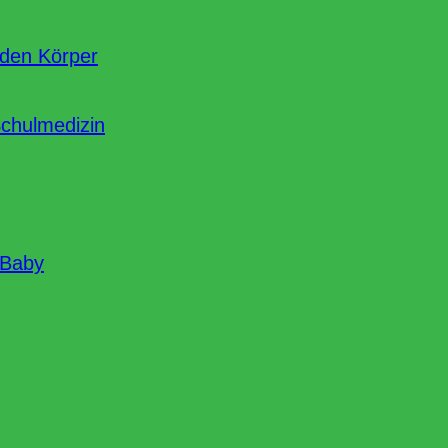
nden Körper
Schulmedizin
 Baby