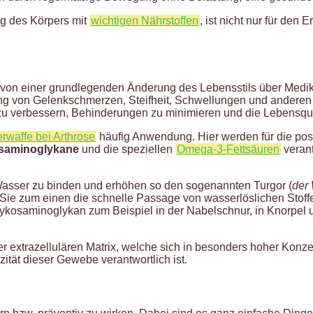
g des Körpers mit
wichtigen Nährstoffen
, ist nicht nur für den
e von einer grundlegenden Änderung des Lebensstils über Medi
ng von Gelenkschmerzen, Steifheit, Schwellungen und andere
 zu verbessern, Behinderungen zu minimieren und die Lebensqua
waffe bei Arthrose
häufig Anwendung. Hier werden für die pos
saminoglykane
und die speziellen
Omega-3-Fettsäuren
verant
 Wasser zu binden und erhöhen so den sogenannten Turgor (
der
 Sie zum einen die schnelle Passage von wasserlöslichen Stoff
lykosaminoglykan zum Beispiel in der Nabelschnur, in Knorpel 
er extrazellulären Matrix, welche sich in besonders hoher Konz
ität dieser Gewebe verantwortlich ist.