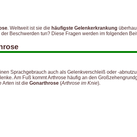
ose
. Weltweit ist sie die
häufigste Gelenkerkrankung
überhaup
ng der Beschwerden tun? Diese Fragen werden im folgenden Beit
hrose
inen Sprachgebrauch auch als Gelenkverschleiß oder -abnutzung
elenke. Am Fuß kommt Arthrose häufig an den Großzehengrundg
 Arten ist die
Gonarthrose
(
Arthrose im Knie
).