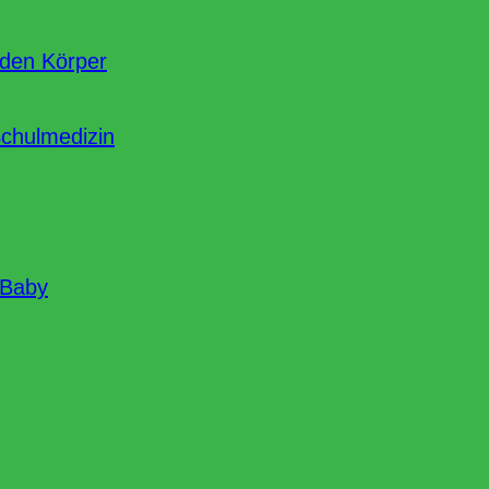
nden Körper
Schulmedizin
 Baby