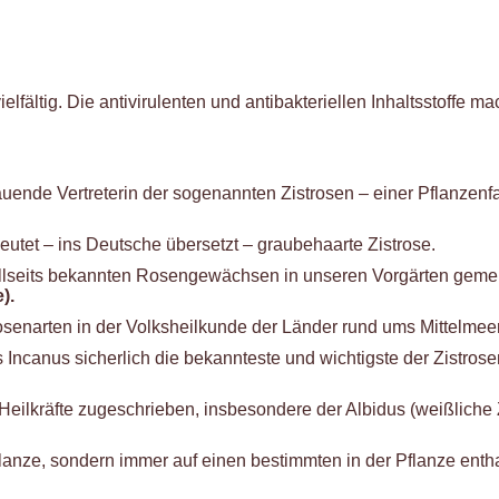
lfältig. Die antivirulenten und antibakteriellen Inhaltsstoffe
uende Vertreterin der sogenannten Zistrosen – einer Pflanzenf
utet – ins Deutsche übersetzt – graubehaarte Zistrose.
n allseits bekannten Rosengewächsen in unseren Vorgärten geme
).
senarten in der Volksheilkunde der Länder rund ums Mittelmeer
us Incanus sicherlich die bekannteste und wichtigste der Zistro
eilkräfte zugeschrieben, insbesondere der Albidus (weißliche Zis
flanze, sondern immer auf einen bestimmten in der Pflanze enth