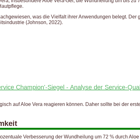
era, insbesondere Aloe Vera-Gel, die Wundheilung um bis zu 72 
autpflege.
nachgewiesen, was die Vielfalt ihrer Anwendungen belegt. Der 
tsindustrie (Johnson, 2022).
ervice Champion'-Siegel - Analyse der Service-Qual
rgisch auf Aloe Vera reagieren können. Daher sollte bei der e
mkeit
 prozentuale Verbesserung der Wundheilung um 72 % durch Aloe 