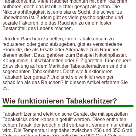
Tabakkonsums. Viele Raucher möchten mit dem Rauchen
aufhören, doch das ist oft leichter gesagt als getan. Die
Nikotinabhängigkeit ist eine starke Sucht, die schwer zu
überwinden ist. Zudem gibt es viele psychologische und
soziale Faktoren, die das Rauchen zu einem festen
Bestandteil des Lebens machen.
Um den Rauchern zu helfen, ihren Tabakkonsum zu
reduzieren oder ganz aufzugeben, gibt es verschiedene
Produkte, die als Ersatz oder Alternative zum Rauchen
dienen sollen. Dazu gehören zum Beispiel Nikotinpflaster,
Kaugummis, Lutschtabletten oder E-Zigaretten. Eine neuere
Entwicklung auf dem Markt der Tabakalternativen sind die
sogenannten Tabakerhitzer. Doch wie funktionieren
Tabakerhitzer genau? Und sind sie wirklich weniger
schädlich als das Rauchen? In diesem Artikel erfahren Sie
es.
Wie funktionieren Tabakerhitzer?
Tabakerhitzer sind elektronische Geräte, die mit speziellen
Tabaksticks oder -kapseln gefüllt werden. Diese enthalten
echten Tabak, der jedoch nicht verbrannt, sondern nur erhitzt
wird. Die Temperatur liegt dabei zwischen 250 und 350 Grad
Celsius, während eine Zigarette bis zu 900 Grad Celsius