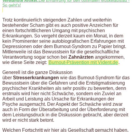
Verwandte Artikel:
Die Ernährung für den optimalen Muskelaufbau -
So geht's!
Trotz kontinuierlich steigenden Zahlen und weiterhin
bestehender Scham gibt es auch positive Anzeichen für
einen fortschrittlicheren Umgang mit psychischen
Erkrankungen. So vergeht derzeit kaum ein Monat, in dem
kein Prominenter seine autobiografischen Erfahrungen mit
Depressionen oder dem Burnout-Syndrom zu Papier bringt.
Mittlerweile ist das Bewusstsein für die gesellschaftliche
Verantwortung sogar schon bei
Zahnärzten
angekommen,
wie diese Seite zeigt:
Burnout-Prävention mit Vident.de
.
Generell ist die ganze Diskussion
über
Stresserkrankungen
wie das Burnout-Syndrom für das
Bewusstsein über die Gefahren und die Entstigmatisierung
psychischer Krankheiten als sehr positiv zu bewerten, denn
erstmals wird hier nicht Schwäche, sondern ein Zuviel an
Arbeit und Leistung als Ursache für Erkrankungen der
Psyche ausgemacht. Der Aspekt der Schwäche wird zwar
auch in Form der Überarbeitung und der Überforderung mit
dem Leistungsdruck in die Diskussion gebracht, aber derzeit
wird er nicht stark betont.
Welchen Fortschritt wir hier als Gesellschaft gemacht haben,