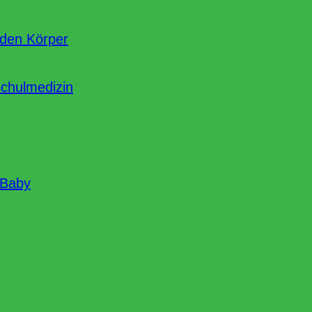
nden Körper
Schulmedizin
 Baby