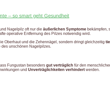
mte – so smart geht Gesundheit
nd Nagelpilz oft nur die
äußerlichen Symptome
bekämpfen, s
te operative Entfernung des Pilzes notwendig wird.
die Oberhaut und die Zehennägel, sondern dringt gleichzeitig
ti
e des unschönen Nagelpilzes.
r, dass Fungustan besonders
gut verträglich
für den menschlichen
enwirkungen und
Unverträglichkeiten verhindert
werden.