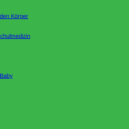
nden Körper
Schulmedizin
 Baby