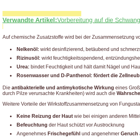
Verwandte Artikel:
Vorbereitung auf die Schwange
Auf chemische Zusatzstoffe wird bei der Zusammensetzung von 
Nelkenöl:
wirkt desinfizierend, betäubend und schmerzs
Rizinusöl:
wirkt feuchtigkeitsspendend, entzündungshe
Urea:
bindet Feuchtigkeit und hält damit Nägel und H
Rosenwasser und D-Panthenol: fördert die Zellneubi
Die
antibakterielle und antimykotische Wirkung
eines Großt
durch Pilze verursachte Krankheiten) wird auch die
Wahrschei
Weitere Vorteile der Wirkstoffzusammensetzung von Fungusta
Keine Reizung der Haut
wie bei einigen anderen Mitte
Befeuchtung
der Haut schützt vor Austrocknung
Angenehmes
Frischegefühl
und angenehmer
Geruch