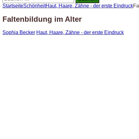
nach:
Startseite
Schönheit
Haut, Haare, Zähne - der erste Eindruck
Fa
Faltenbildung im Alter
Sophia Becker
Haut, Haare, Zähne - der erste Eindruck