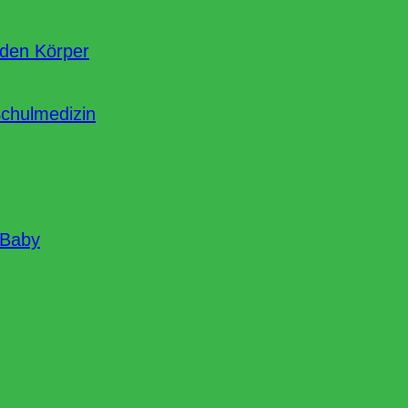
nden Körper
Schulmedizin
 Baby