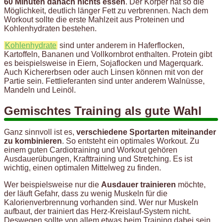
60 Minuten danach nichts essen
. Der Körper hat so die
Möglichkeit, deutlich länger Fett zu verbrennen. Nach dem
Workout sollte die erste Mahlzeit aus Proteinen und
Kohlenhydraten bestehen.
Kohlenhydrate
sind unter anderem in Haferflocken,
Kartoffeln, Bananen und Vollkornbrot enthalten. Protein gibt
es beispielsweise in Eiern, Sojaflocken und Magerquark.
Auch Kichererbsen oder auch Linsen können mit von der
Partie sein. Fettlieferanten sind unter anderem Walnüsse,
Mandeln und Leinöl.
Gemischtes Training als gute Wahl
Ganz sinnvoll ist es,
verschiedene Sportarten miteinander
zu kombinieren
. So entsteht ein optimales Workout. Zu
einem guten Cardiotraining und Workout gehören
Ausdauerübungen, Krafttraining und Stretching. Es ist
wichtig, einen optimalen Mittelweg zu finden.
Wer beispielsweise nur die
Ausdauer trainieren
möchte,
der läuft Gefahr, dass zu wenig Muskeln für die
Kalorienverbrennung vorhanden sind. Wer nur Muskeln
aufbaut, der trainiert das Herz-Kreislauf-System nicht.
Deswegen sollte von allem etwas beim Training dabei sein.