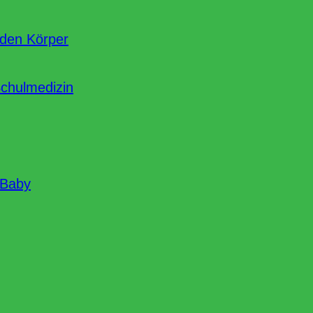
nden Körper
Schulmedizin
 Baby