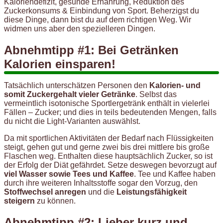
Kaloriendefizit, gesunde Ernährung, Reduktion des
Zuckerkonsums & Einbindung von Sport. Beherzigst du
diese Dinge, dann bist du auf dem richtigen Weg. Wir
widmen uns aber den spezielleren Dingen.
Abnehmtipp #1: Bei Getränken
Kalorien einsparen!
Tatsächlich unterschätzen Personen den
Kalorien- und
somit Zuckergehalt vieler Getränke
. Selbst das
vermeintlich isotonische Sportlergetränk enthält in vielerlei
Fällen – Zucker; und dies in teils bedeutenden Mengen, falls
du nicht die Light-Varianten auswählst.
Da mit sportlichen Aktivitäten der Bedarf nach Flüssigkeiten
steigt, gehen gut und gerne zwei bis drei mittlere bis große
Flaschen weg. Enthalten diese hauptsächlich Zucker, so ist
der Erfolg der Diät gefährdet. Setze deswegen bevorzugt auf
viel Wasser sowie Tees und Kaffee
. Tee und Kaffee haben
durch ihre weiteren Inhaltsstoffe sogar den Vorzug, den
Stoffwechsel anregen
und die
Leistungsfähigkeit
steigern
zu können.
Abnehmtipp #2: Lieber kurz und