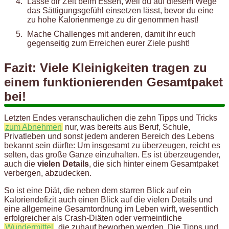
Lasse dir Zeit beim Essen, weil du auf diesem Wege
das Sättigungsgefühl einsetzen lässt, bevor du eine
zu hohe Kalorienmenge zu dir genommen hast!
Mache Challenges mit anderen, damit ihr euch
gegenseitig zum Erreichen eurer Ziele pusht!
Fazit: Viele Kleinigkeiten tragen zu
einem funktionierenden Gesamtpaket
bei!
Letzten Endes veranschaulichen die zehn Tipps und Tricks
zum Abnehmen
nur, was bereits aus Beruf, Schule,
Privatleben und sonst jedem anderen Bereich des Lebens
bekannt sein dürfte: Um insgesamt zu überzeugen, reicht es
selten, das große Ganze einzuhalten. Es ist überzeugender,
auch die
vielen Details
, die sich hinter einem Gesamtpaket
verbergen, abzudecken.
So ist eine Diät, die neben dem starren Blick auf ein
Kaloriendefizit auch einen Blick auf die vielen Details und
eine allgemeine Gesamtordnung im Leben wirft, wesentlich
erfolgreicher als Crash-Diäten oder vermeintliche
Wundermittel
, die zuhauf beworben werden. Die Tipps und